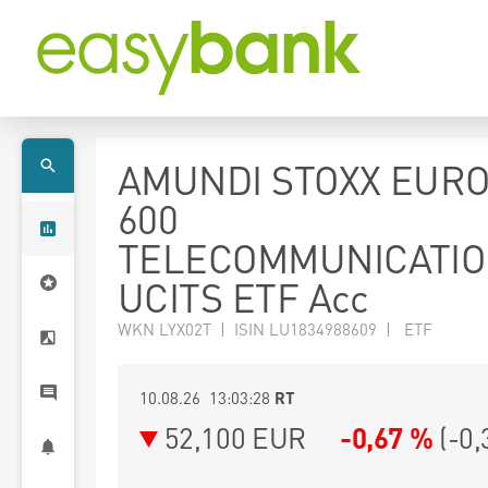
AMUNDI STOXX EUR
600
TELECOMMUNICATI
UCITS ETF Acc
WKN LYX02T | ISIN LU1834988609 | ETF
10.08.26 13:03:28
RT
52,100
EUR
-0,67 %
(
-0,