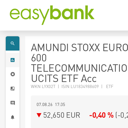
AMUNDI STOXX EUR
600
TELECOMMUNICATI
UCITS ETF Acc
WKN LYX02T | ISIN LU1834988609 | ETF
07.08.26 17:35
52,650
EUR
-0,40 %
(
-0,