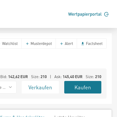
Wertpapierportal
Watchlist
Musterdepot
Alert
Factsheet
Bid:
142,62
EUR
Size:
210
| Ask:
145,40
EUR
Size:
210
Verkaufen
Kaufen
e BSX