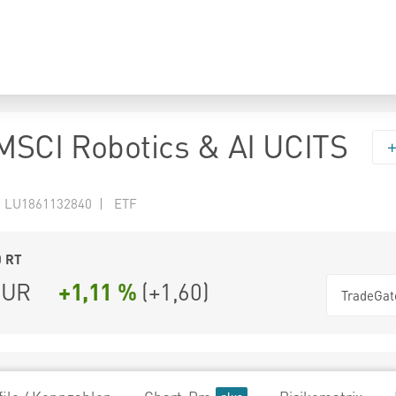
SCI Robotics & AI UCITS
N LU1861132840 | ETF
0
RT
UR
+1,11 %
(
+1,60
)
TradeGat