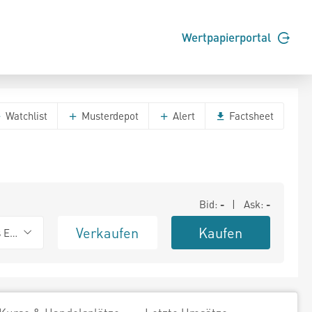
Wertpapierportal
Watchlist
Musterdepot
Alert
Factsheet
Bid:
-
| Ask:
-
Verkaufen
Kaufen
s Exchange