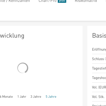
file / Kennzahlen
Chart-Pro
Risikomatrix
twicklung
Basi
Eröffnun
Schluss
Tagestie
Tagesho
Vol. (EUR
6 Monate
1 Jahr
3 Jahre
5 Jahre
Vol. Stk.