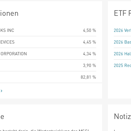
tionen
ETF 
KS INC
4,50 %
2026 Ver
EVICES
4,45 %
2026 Bas
CORPORATION
4,34 %
2026 Hal
3,90 %
2025 Rec
82,81 %
ie
Noti
ds besteht darin, die Wertentwicklung des MSCI