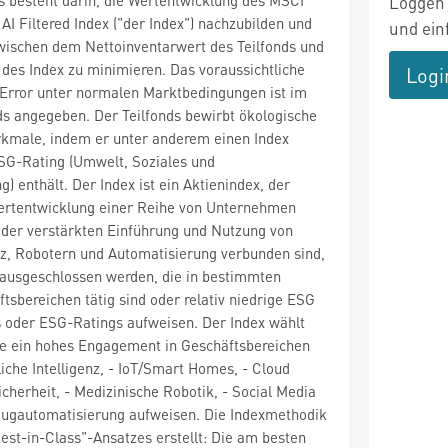
Loggen 
AI Filtered Index ("der Index") nachzubilden und
und ein
wischen dem Nettoinventarwert des Teilfonds und
des Index zu minimieren. Das voraussichtliche
Logi
 Error unter normalen Marktbedingungen ist im
ds angegeben. Der Teilfonds bewirbt ökologische
rkmale, indem er unter anderem einen Index
ESG-Rating (Umwelt, Soziales und
 enthält. Der Index ist ein Aktienindex, der
Wertentwicklung einer Reihe von Unternehmen
t der verstärkten Einführung und Nutzung von
enz, Robotern und Automatisierung verbunden sind,
usgeschlossen werden, die in bestimmten
tsbereichen tätig sind oder relativ niedrige ESG
s oder ESG-Ratings aufweisen. Der Index wählt
e ein hohes Engagement in Geschäftsbereichen
liche Intelligenz, - IoT/Smart Homes, - Cloud
cherheit, - Medizinische Robotik, - Social Media
eugautomatisierung aufweisen. Die Indexmethodik
est-in-Class"-Ansatzes erstellt: Die am besten