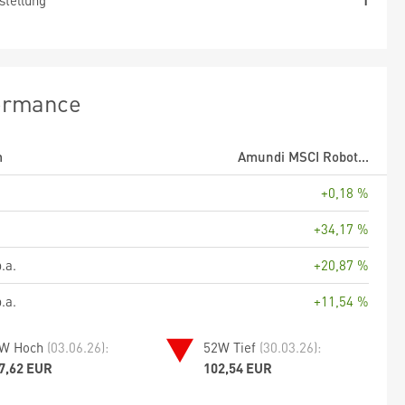
stellung
1
ormance
m
Amundi MSCI Robot...
+0,18 %
+34,17 %
.a.
+20,87 %
.a.
+11,54 %
W Hoch
(03.06.26):
52W Tief
(30.03.26):
7,62 EUR
102,54 EUR