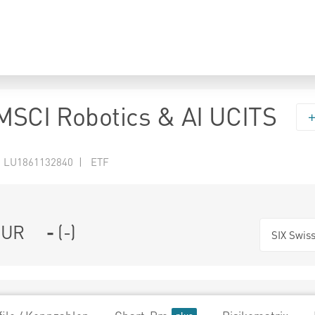
SCI Robotics & AI UCITS
N LU1861132840 | ETF
UR
-
(
-
)
SIX Swis