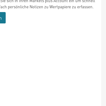
Sie sich in Ihren Markets plus Account ein um schnell
fach persönliche Notizen zu Wertpapiere zu erfassen.
n