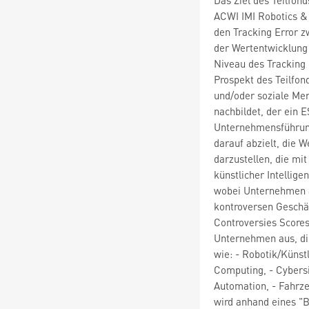
ACWI IMI Robotics & 
den Tracking Error z
der Wertentwicklung 
Niveau des Tracking
Prospekt des Teilfon
und/oder soziale Me
nachbildet, der ein 
Unternehmensführung)
darauf abzielt, die 
darzustellen, die mi
künstlicher Intellig
wobei Unternehmen a
kontroversen Geschäf
Controversies Score
Unternehmen aus, di
wie: - Robotik/Künst
Computing, - Cybersi
Automation, - Fahrz
wird anhand eines "B