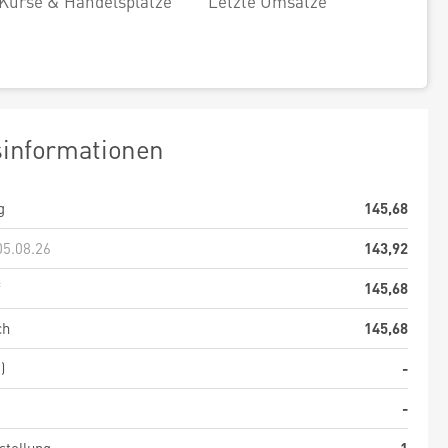
Kurse & Handelsplätze
Letzte Umsätze
sinformationen
g
145,68
05.08.26
143,92
f
145,68
ch
145,68
)
-
-