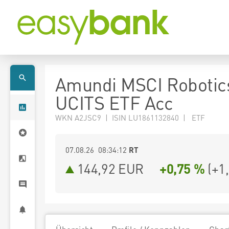
Amundi MSCI Robotic
UCITS ETF Acc
WKN A2JSC9 | ISIN LU1861132840 | ETF
07.08.26 08:34:12
RT
144,92
EUR
+0,75 %
(
+1