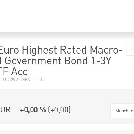
uro Highest Rated Macro-
d Government Bond 1-3Y
TF Acc
 LU1829219556 | ETF
UR
+0,00 %
(
+0,00
)
München