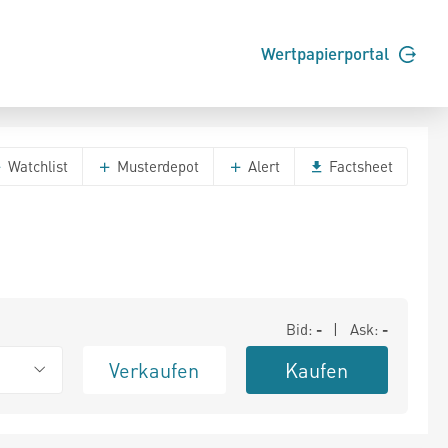
Wertpapierportal
Watchlist
Musterdepot
Alert
Factsheet
Bid:
-
| Ask:
-
Verkaufen
Kaufen