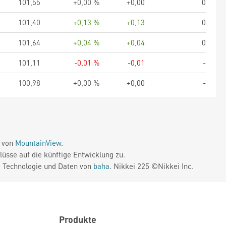
101,55
+0,00 %
+0,00
0
101,40
+0,13 %
+0,13
0
101,64
+0,04 %
+0,04
0
101,11
-0,01 %
-0,01
-
100,98
+0,00 %
+0,00
-
e von
MountainView
.
üsse auf die künftige Entwicklung zu.
. Technologie und Daten von
baha
. Nikkei 225 ©Nikkei Inc.
Produkte