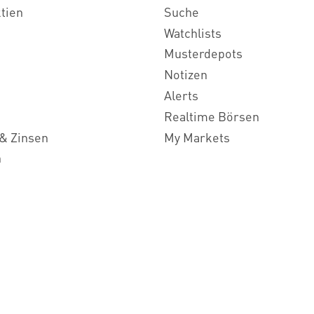
ktien
Suche
Watchlists
Musterdepots
Notizen
Alerts
Realtime Börsen
& Zinsen
My Markets
n