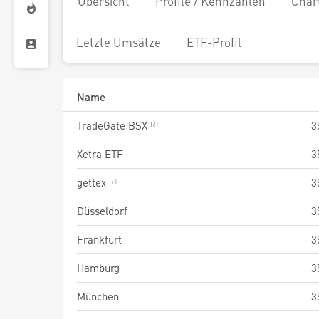
Übersicht
Profile / Kennzahlen
Char
Letzte Umsätze
ETF-Profil
Name
TradeGate BSX
3
Xetra ETF
3
gettex
3
Düsseldorf
3
Frankfurt
3
Hamburg
3
München
3