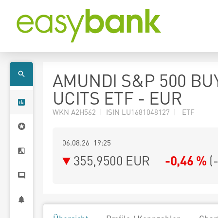
AMUNDI S&P 500 BU
UCITS ETF - EUR
WKN A2H562 | ISIN LU1681048127 | ETF
06.08.26 19:25
355,9500
EUR
-0,46 %
(