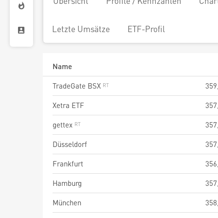
Übersicht
Profile / Kennzahlen
Char
Letzte Umsätze
ETF-Profil
Name
TradeGate BSX
359
Xetra ETF
357
gettex
357
Düsseldorf
357
Frankfurt
356
Hamburg
357
München
358