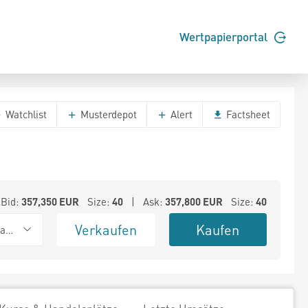
Wertpapierportal
Watchlist
Musterdepot
Alert
Factsheet
Bid:
357,350
EUR
Size:
40
| Ask:
357,800
EUR
Size:
40
Verkaufen
Kaufen
ank (Baadex)