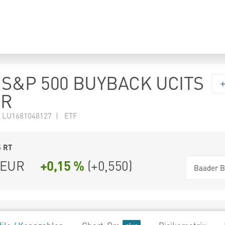
S&P 500 BUYBACK UCITS
UR
 LU1681048127 | ETF
5
RT
EUR
+0,15 %
(
+0,550
)
Baader B