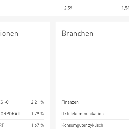
2,59
1,5
tionen
Branchen
S -C
2,21 %
Finanzen
WESTERN DIGITAL CORPORATION
1,79 %
IT/Telekommunikation
RP
1,67 %
Konsumgüter zyklisch