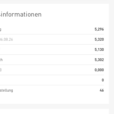
sinformationen
g
5,296
06.08.26
5,320
f
5,130
ch
5,302
)
0,000
0
stellung
46