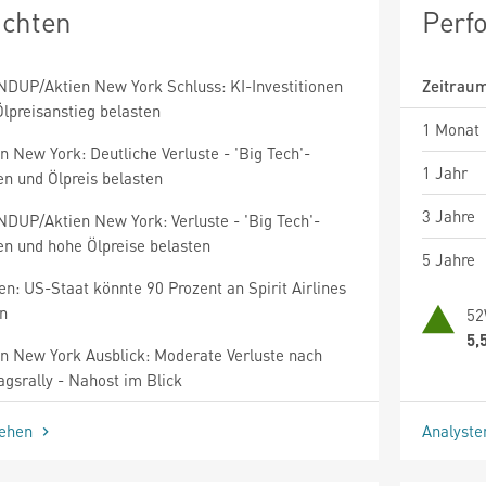
ichten
Perf
DUP/Aktien New York Schluss: KI-Investitionen
Zeitrau
lpreisanstieg belasten
1 Monat
n New York: Deutliche Verluste - 'Big Tech'-
1 Jahr
en und Ölpreis belasten
3 Jahre
DUP/Aktien New York: Verluste - 'Big Tech'-
en und hohe Ölpreise belasten
5 Jahre
n: US-Staat könnte 90 Prozent an Spirit Airlines
en
52
5,
en New York Ausblick: Moderate Verluste nach
agsrally - Nahost im Blick
sehen
Analyst