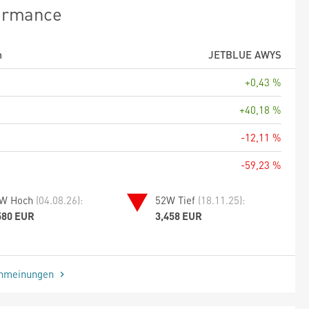
ormance
m
JETBLUE AWYS
+0,43 %
+40,18 %
-12,11 %
-59,23 %
W Hoch
(04.08.26):
52W Tief
(18.11.25):
580 EUR
3,458 EUR
enmeinungen