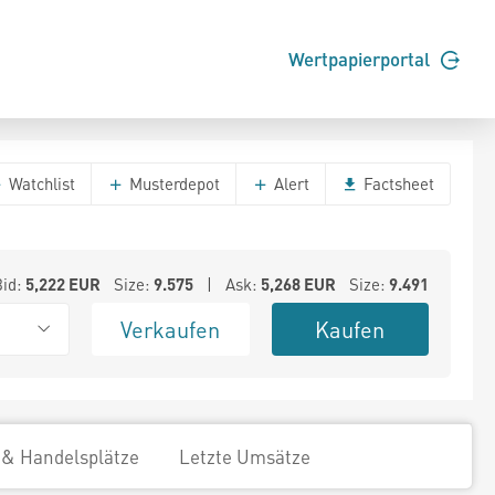
Wertpapierportal
Watchlist
Musterdepot
Alert
Factsheet
Bid:
5,222
EUR
Size:
9.575
| Ask:
5,268
EUR
Size:
9.491
Verkaufen
Kaufen
 & Handelsplätze
Letzte Umsätze