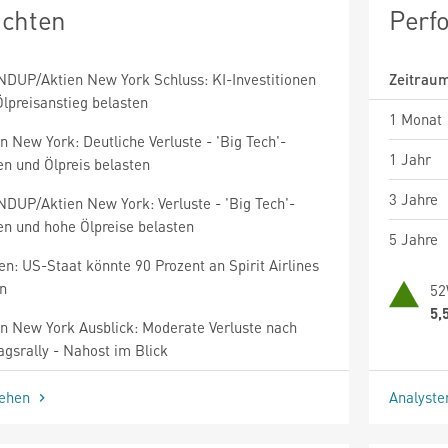
ichten
Perf
DUP/Aktien New York Schluss: KI-Investitionen
Zeitrau
lpreisanstieg belasten
1 Monat
n New York: Deutliche Verluste - 'Big Tech'-
1 Jahr
en und Ölpreis belasten
3 Jahre
DUP/Aktien New York: Verluste - 'Big Tech'-
en und hohe Ölpreise belasten
5 Jahre
n: US-Staat könnte 90 Prozent an Spirit Airlines
en
52
5,
en New York Ausblick: Moderate Verluste nach
agsrally - Nahost im Blick
sehen
Analyst