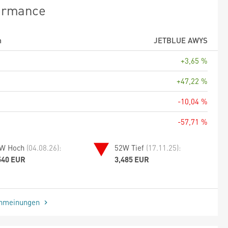
ormance
m
JETBLUE AWYS
+3,65 %
+47,22 %
-10,04 %
-57,71 %
W Hoch
(04.08.26):
52W Tief
(17.11.25):
540 EUR
3,485 EUR
enmeinungen