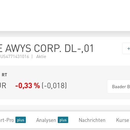
 AWYS CORP. DL-,01
 US4771431016 | Aktie
1
RT
UR
-0,33 %
(
-0,018
)
Baader B
rt-Pro
Analysen
Nachrichten
Kurse