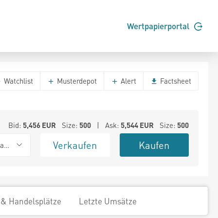
Wertpapierportal
Watchlist
Musterdepot
Alert
Factsheet
Bid:
5,456
EUR
Size:
500
| Ask:
5,544
EUR
Size:
500
Verkaufen
Kaufen
ank (Baadex)
 & Handelsplätze
Letzte Umsätze