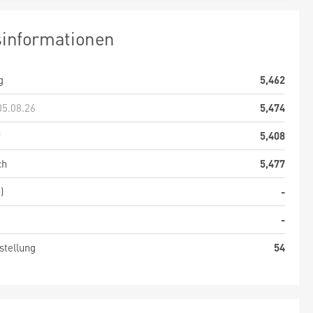
sinformationen
g
5,462
05.08.26
5,474
f
5,408
ch
5,477
)
-
-
stellung
54