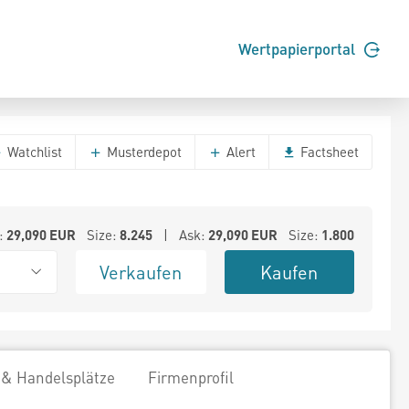
Wertpapierportal
Watchlist
Musterdepot
Alert
Factsheet
:
29,090
EUR
Size:
8.245
| Ask:
29,090
EUR
Size:
1.800
Verkaufen
Kaufen
 & Handelsplätze
Firmenprofil