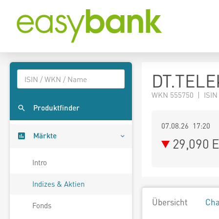
DT.TELE
WKN 555750 | ISIN
Produktfinder
07.08.26 17:20
Märkte
29,090
E
Intro
Indizes & Aktien
Übersicht
Cha
Fonds