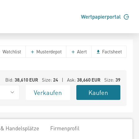
Wertpapierportal
Watchlist
Musterdepot
Alert
Factsheet
Bid:
38,610
EUR
Size:
24
| Ask:
38,660
EUR
Size:
39
Verkaufen
Kaufen
 & Handelsplätze
Firmenprofil