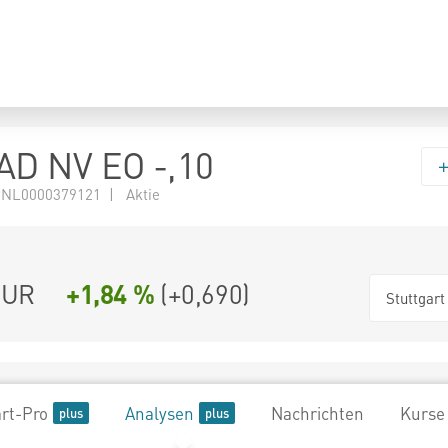
D NV EO -,10
 NL0000379121 | Aktie
UR
+1,84 %
(
+0,690
)
Stuttgart
rt-Pro
Analysen
Nachrichten
Kurse