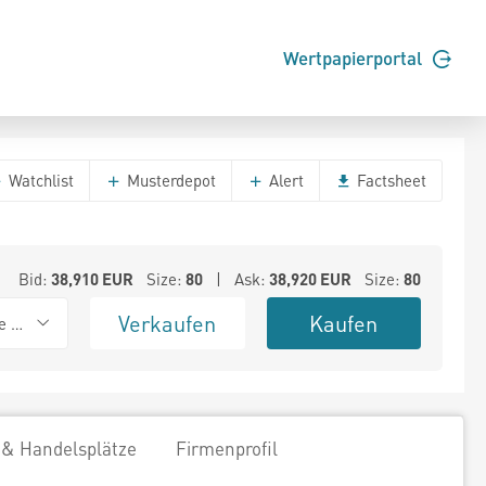
Wertpapierportal
Watchlist
Musterdepot
Alert
Factsheet
Bid:
38,910
EUR
Size:
80
| Ask:
38,920
EUR
Size:
80
Verkaufen
Kaufen
e BSX
 & Handelsplätze
Firmenprofil