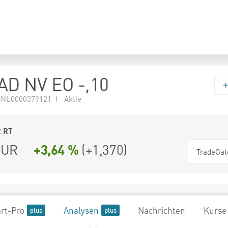
D NV EO -,10
 NL0000379121 | Aktie
2
RT
UR
+3,64 %
(
+1,370
)
TradeGat
rt-Pro
Analysen
Nachrichten
Kurse