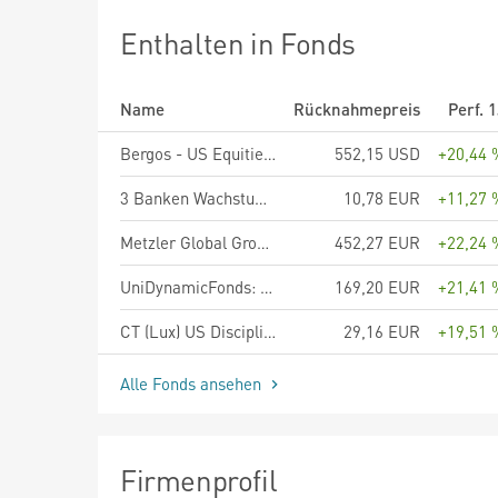
Enthalten in Fonds
Name
Rücknahmepreis
Perf. 
Bergos - US Equities Anteilklasse B
552,15 USD
+20,44 
3 Banken Wachstumsaktien Fonds R
10,78 EUR
+11,27 
Metzler Global Growth Sustainability
452,27 EUR
+22,24 
UniDynamicFonds: Global A
169,20 EUR
+21,41 
CT (Lux) US Disciplined Core Equities AE EUR
29,16 EUR
+19,51 
Alle Fonds ansehen
Firmenprofil