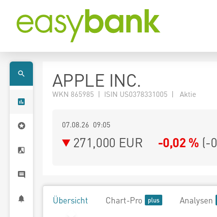
APPLE INC.
WKN 865985 | ISIN US0378331005 | Aktie
07.08.26 09:05
271,000
EUR
-0,02 %
(
-
Übersicht
Chart-Pro
Analysen