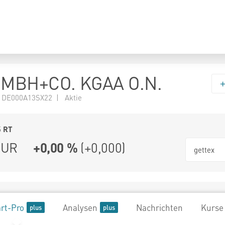
MBH+CO. KGAA O.N.
 DE000A13SX22 | Aktie
5
RT
UR
+0,00 %
(
+0,000
)
gettex
rt-Pro
Analysen
Nachrichten
Kurse