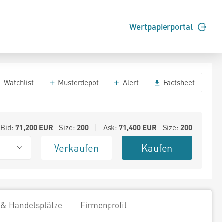
Wertpapierportal
Watchlist
Musterdepot
Alert
Factsheet
Bid:
71,200
EUR
Size:
200
| Ask:
71,400
EUR
Size:
200
Verkaufen
Kaufen
 & Handelsplätze
Firmenprofil