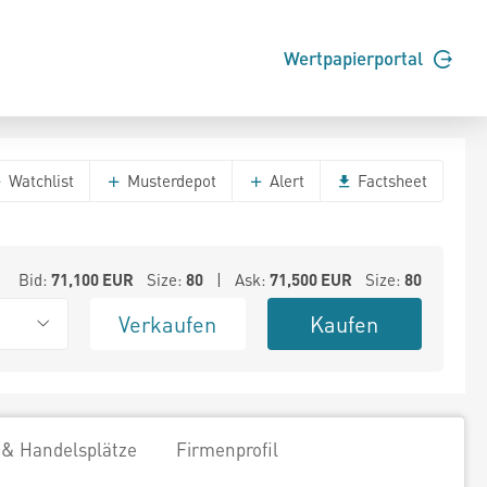
Wertpapierportal
Watchlist
Musterdepot
Alert
Factsheet
Bid:
71,100
EUR
Size:
80
| Ask:
71,500
EUR
Size:
80
Verkaufen
Kaufen
 & Handelsplätze
Firmenprofil