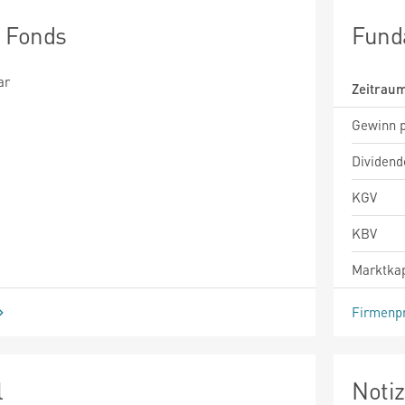
n Fonds
Fund
ar
Zeitrau
Gewinn p
Dividend
KGV
KBV
Marktkap
Firmenpr
l
Noti