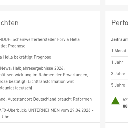
ichten
Perf
DUP: Scheinwerferhersteller Forvia Hella
Zeitrau
ätigt Prognose
1 Monat
a Hella bekräftigt Prognose
1 Jahr
News: Halbjahresergebnisse 2026:
3 Jahre
häftsentwicklung im Rahmen der Erwartungen,
ose bestätigt; Lichttransformation wird
5 Jahre
leunigt (deutsch)
and: Autostandort Deutschland braucht Reformen
52
88
AFX-Überblick: UNTERNEHMEN vom 29.04.2026 -
5 Uhr