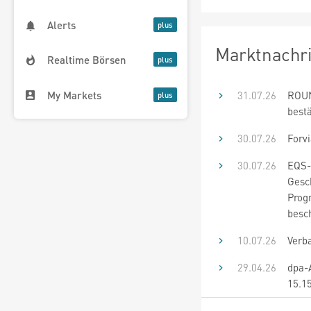
Alerts
Marktnachr
Realtime Börsen
My Markets
31.07.26
ROUN
best
30.07.26
Forvi
30.07.26
EQS-
Gesc
Progn
besch
10.07.26
Verb
29.04.26
dpa-
15.1