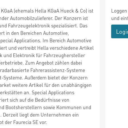
 KGaA (ehemals Hella KGaA Hueck & Co) ist
Loggen 
nder Automobilzulieferer. Der Konzern ist
und ein
nd Fahrzeugelektronik spezialisiert. Das
Logi
t in den Bereichen Automotive,
pecial Applications. Im Bereich Automotive
iert und vertreibt Hella verschiedene Artikel
ik und Elektronik für Fahrzeughersteller
eferbetriebe. Zum Angebot zählen dabei
 radarbasierte Fahrerassistenz-Systeme
ht-Systeme. Außerdem bietet der Konzern
arket weitere Artikel für den unabhängigen
rkstätten an. Special Applications
ert sich auf die Bedürfnisse von
d Bootsherstellern sowie Kommunen und
. Derzeit liegt dem Unternehmen ein
 der Faurecia SE vor.