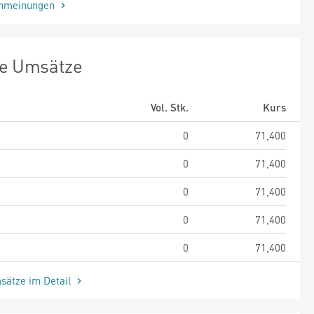
enmeinungen
te Umsätze
Vol. Stk.
Kurs
0
71,400
0
71,400
0
71,400
0
71,400
0
71,400
sätze im Detail