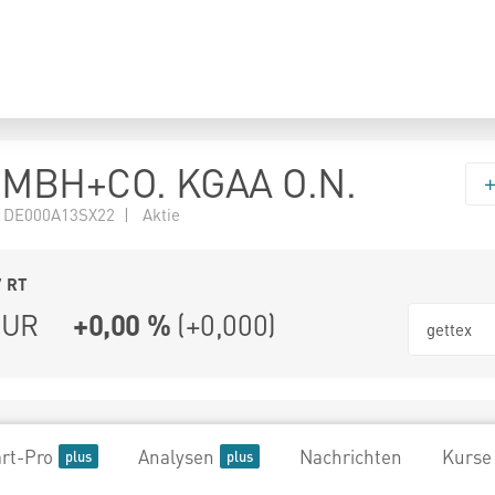
MBH+CO. KGAA O.N.
 DE000A13SX22 | Aktie
7
RT
UR
+0,00 %
(
+0,000
)
gettex
rt-Pro
Analysen
Nachrichten
Kurse