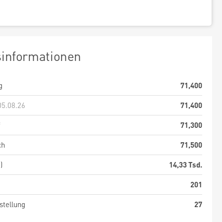
sinformationen
g
71,400
05.08.26
71,400
f
71,300
ch
71,500
)
14,33 Tsd.
201
stellung
27