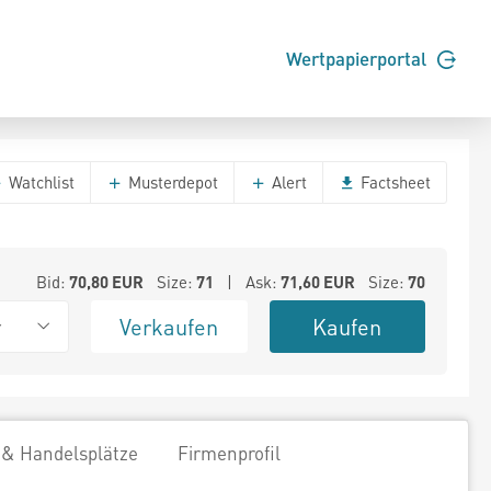
Wertpapierportal
Watchlist
Musterdepot
Alert
Factsheet
Bid:
70,80
EUR
Size:
71
| Ask:
71,60
EUR
Size:
70
Verkaufen
Kaufen
r
 & Handelsplätze
Firmenprofil