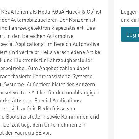
 KGaA (ehemals Hella KGaA Hueck & Co) ist
Loggen 
nder Automobilzulieferer. Der Konzern ist
und ein
nd Fahrzeugelektronik spezialisiert. Das
Logi
t in den Bereichen Automotive,
pecial Applications. Im Bereich Automotive
iert und vertreibt Hella verschiedene Artikel
ik und Elektronik für Fahrzeughersteller
eferbetriebe. Zum Angebot zählen dabei
 radarbasierte Fahrerassistenz-Systeme
ht-Systeme. Außerdem bietet der Konzern
arket weitere Artikel für den unabhängigen
rkstätten an. Special Applications
ert sich auf die Bedürfnisse von
d Bootsherstellern sowie Kommunen und
. Derzeit liegt dem Unternehmen ein
 der Faurecia SE vor.