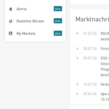
Alerts
Marktnachr
Realtime Börsen
My Markets
31.07.26
ROUN
best
30.07.26
Forvi
30.07.26
EQS-
Gesc
Progn
besch
10.07.26
Verb
29.04.26
dpa-
15.1