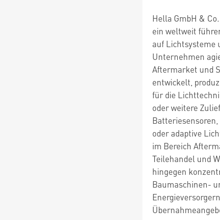
Hella GmbH & Co.
ein weltweit führe
auf Lichtsysteme u
Unternehmen agier
Aftermarket und S
entwickelt, produz
für die Lichttechn
oder weitere Zuli
Batteriesensoren,
oder adaptive Lic
im Bereich Afterm
Teilehandel und We
hingegen konzentri
Baumaschinen- un
Energieversorgern
Übernahmeangebot