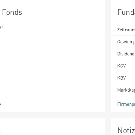
n Fonds
Fund
ar
Zeitrau
Gewinn p
Dividend
KGV
KBV
Marktkap
Firmenpr
l
Noti