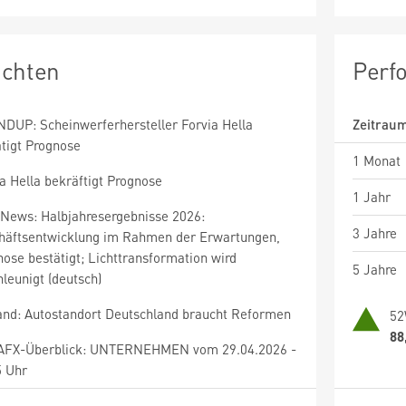
ichten
Perf
DUP: Scheinwerferhersteller Forvia Hella
Zeitrau
ätigt Prognose
1 Monat
a Hella bekräftigt Prognose
1 Jahr
News: Halbjahresergebnisse 2026:
3 Jahre
häftsentwicklung im Rahmen der Erwartungen,
ose bestätigt; Lichttransformation wird
5 Jahre
leunigt (deutsch)
and: Autostandort Deutschland braucht Reformen
52
88
AFX-Überblick: UNTERNEHMEN vom 29.04.2026 -
5 Uhr