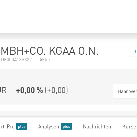
MBH+CO. KGAA O.N.
 DE000A13SX22 | Aktie
UR
+0,00 %
(
+0,00
)
Hannove
rt-Pro
Analysen
Nachrichten
Kurse