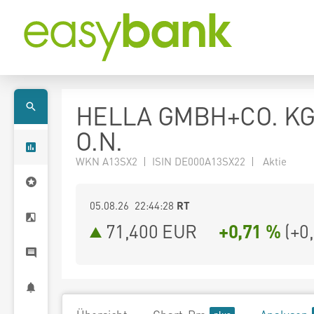
HELLA GMBH+CO. K
O.N.
WKN A13SX2 | ISIN DE000A13SX22 | Aktie
05.08.26 22:44:28
RT
71,400
EUR
+0,71 %
(
+0