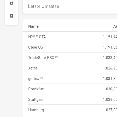
Letzte Umsätze
Name
Ak
NYSE CTA
1.191,9
Cboe US
1.191,5
TradeGate BSX
1.033,4
Xetra
1.026,2
gettex
1.031,8
Frankfurt
1.030,0
Stuttgart
1.034,0
Hamburg
1.027,0