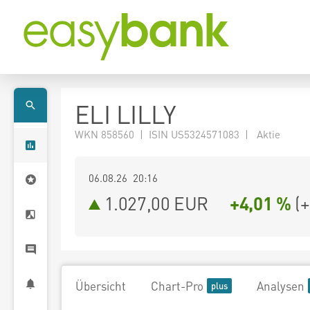
ELI LILLY
WKN 858560 | ISIN US5324571083 | Aktie
06.08.26 20:16
1.027,00
EUR
+4,01 %
(
+
Übersicht
Chart-Pro
Analysen