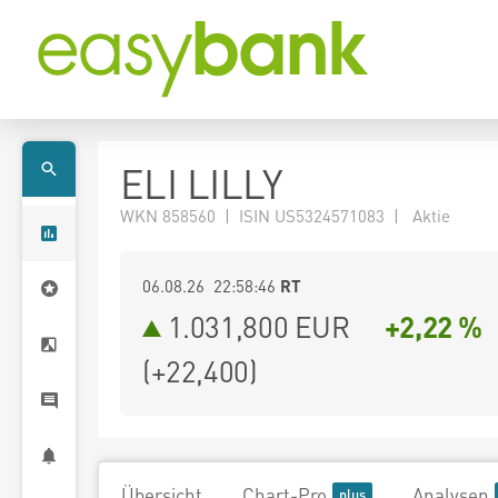
ELI LILLY
WKN 858560 | ISIN US5324571083 | Aktie
06.08.26 22:58:46
RT
1.031,800
EUR
+2,22 %
(
+22,400
)
Übersicht
Chart-Pro
Analysen