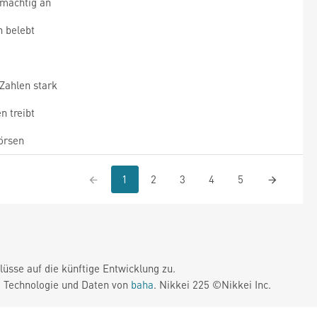
 mächtig an
n belebt
 Zahlen stark
n treibt
örsen
1
2
3
4
5
üsse auf die künftige Entwicklung zu.
. Technologie und Daten von
baha
. Nikkei 225 ©Nikkei Inc.