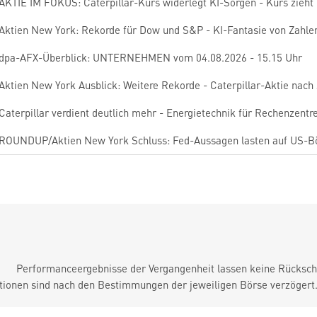
AKTIE IM FOKUS: Caterpillar-Kurs widerlegt KI-Sorgen - Kurs zieht
Aktien New York: Rekorde für Dow und S&P - KI-Fantasie von Zahle
dpa-AFX-Überblick: UNTERNEHMEN vom 04.08.2026 - 15.15 Uhr
Aktien New York Ausblick: Weitere Rekorde - Caterpillar-Aktie nach
Caterpillar verdient deutlich mehr - Energietechnik für Rechenzentre
ROUNDUP/Aktien New York Schluss: Fed-Aussagen lasten auf US-B
Performanceergebnisse der Vergangenheit lassen keine Rückschl
tionen sind nach den Bestimmungen der jeweiligen Börse verzögert