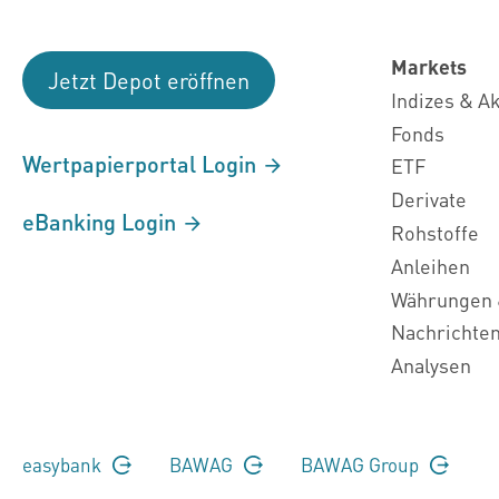
Markets
Jetzt Depot eröffnen
Indizes & A
Fonds
Wertpapierportal Login
ETF
Derivate
eBanking Login
Rohstoffe
Anleihen
Währungen 
Nachrichte
Analysen
easybank
BAWAG
BAWAG Group