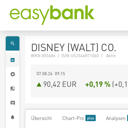
DISNEY (WALT) CO.
WKN 855686 | ISIN US2546871060 | Aktie
07.08.26 09:15
90,42
EUR
+0,19 %
(
+0,
Übersicht
Chart-Pro
Analysen