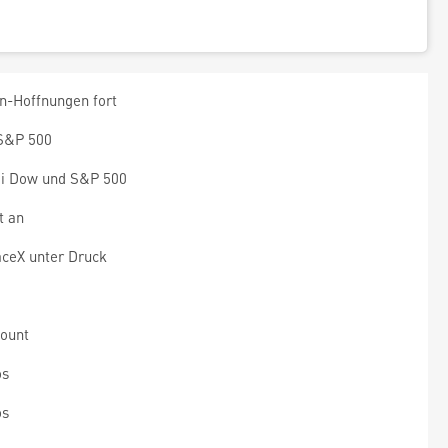
n-Hoffnungen fort
 S&P 500
ei Dow und S&P 500
t an
aceX unter Druck
ount
os
os