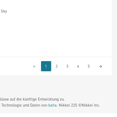
 Sky
1
2
3
4
5
üsse auf die künftige Entwicklung zu.
. Technologie und Daten von
baha
. Nikkei 225 ©Nikkei Inc.