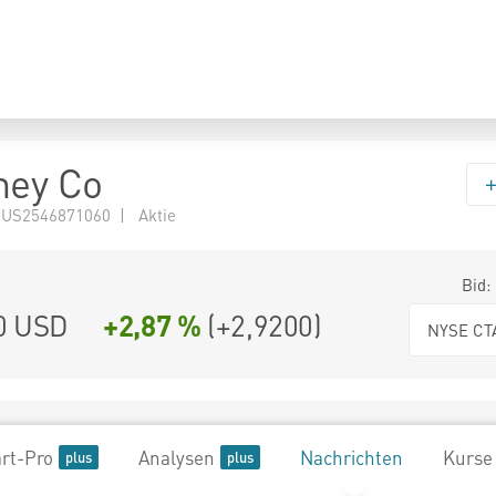
ney Co
 US2546871060 | Aktie
Bid:
0
USD
+2,87 %
(
+2,9200
)
NYSE CT
rt-Pro
Analysen
Nachrichten
Kurse