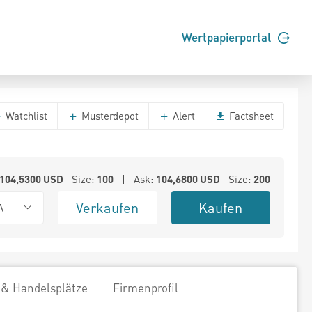
Wertpapierportal
Watchlist
Musterdepot
Alert
Factsheet
104,5300
USD
Size:
100
| Ask:
104,6800
USD
Size:
200
Verkaufen
Kaufen
A
 & Handelsplätze
Firmenprofil