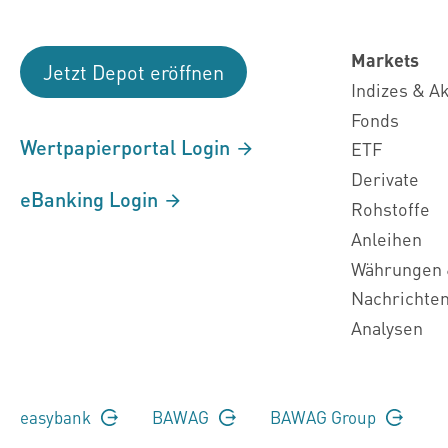
Markets
Jetzt Depot eröffnen
Indizes & A
Fonds
Wertpapierportal Login
ETF
Derivate
eBanking Login
Rohstoffe
Anleihen
Währungen 
Nachrichte
Analysen
easybank
BAWAG
BAWAG Group