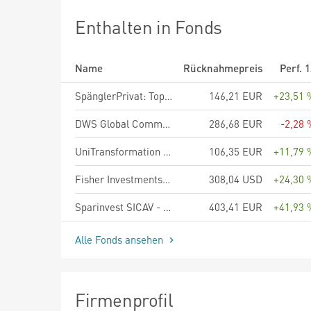
Enthalten in Fonds
Name
Rücknahmepreis
Perf. 
SpänglerPrivat: Top Dividende RA
146,21 EUR
+23,51 
DWS Global Communications ND
286,68 EUR
-2,28 
UniTransformation Aktien Infrastruktur -net-
106,35 EUR
+11,79 
Fisher Investments Institutional Quantitative Global Equity Selection Fund F Class Shares
308,04 USD
+24,30 
Sparinvest SICAV - Ethical Global Value EUR R
403,41 EUR
+41,93 
Alle Fonds ansehen
Firmenprofil