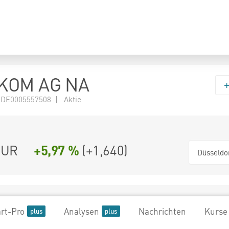
KOM AG NA
 DE0005557508 | Aktie
UR
+5,97 %
(
+1,640
)
Düsseldo
rt-Pro
Analysen
Nachrichten
Kurse