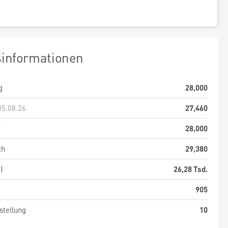
sinformationen
g
28,000
05.08.26
27,460
f
28,000
ch
29,380
)
26,28 Tsd.
905
stellung
10