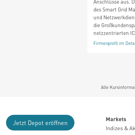
Anschlüsse aus. Di
des Smart Grid Mar
und Netzwerkdiens
die Großkundensp
netzzentrierten I
Firmenprofil im Deta
Alle Kursinforma
Markets
Jetzt Depot eröffnen
Indizes & A