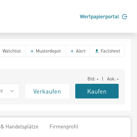
Wertpapierportal
Watchlist
Musterdepot
Alert
Factsheet
Bid:
-
| Ask:
-
Verkaufen
Kaufen
rf
 & Handelsplätze
Firmenprofil