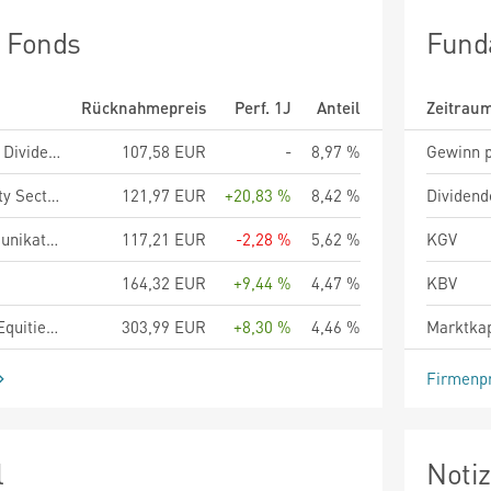
n Fonds
Fund
Rücknahmepreis
Perf. 1J
Anteil
Zeitrau
onemarkets UC High Dividend Europe Fund M
107,58 EUR
-
8,97 %
Gewinn p
onemarkets UC Equity Sectors Fund M
121,97 EUR
+20,83 %
8,42 %
Dividend
Deka-Digitale Kommunikation TF
117,21 EUR
-2,28 %
5,62 %
KGV
164,32 EUR
+9,44 %
4,47 %
KBV
ODDO BHF German Equities DR-EUR
303,99 EUR
+8,30 %
4,46 %
Marktkap
Firmenpr
l
Noti