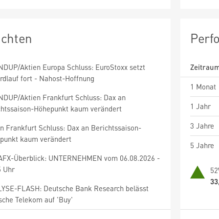
ichten
Perf
DUP/Aktien Europa Schluss: EuroStoxx setzt
Zeitrau
rdlauf fort - Nahost-Hoffnung
1 Monat
DUP/Aktien Frankfurt Schluss: Dax an
1 Jahr
chtssaison-Höhepunkt kaum verändert
3 Jahre
n Frankfurt Schluss: Dax an Berichtssaison-
punkt kaum verändert
5 Jahre
AFX-Überblick: UNTERNEHMEN vom 06.08.2026 -
5 Uhr
52
33
YSE-FLASH: Deutsche Bank Research belässt
sche Telekom auf 'Buy'