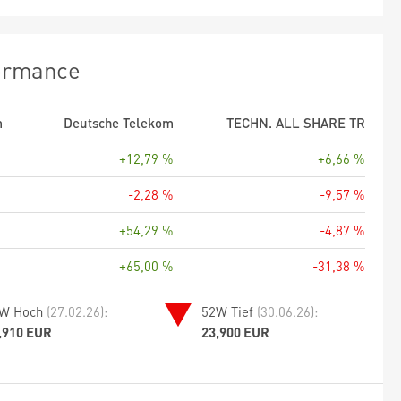
ormance
m
Deutsche Telekom
TECHN. ALL SHARE TR
+12,79 %
+6,66 %
-2,28 %
-9,57 %
+54,29 %
-4,87 %
+65,00 %
-31,38 %
W Hoch
(27.02.26):
52W Tief
(30.06.26):
,910 EUR
23,900 EUR