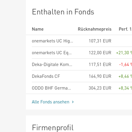
Enthalten in Fonds
Name
Rücknahmepreis
Perf. 
onemarkets UC High Dividend Europe Fund M
107,31 EUR
onemarkets UC Equity Sectors Fund M
122,00 EUR
+21,30 
Deka-Digitale Kommunikation TF
117,51 EUR
-1,64 
DekaFonds CF
164,90 EUR
+8,46 
ODDO BHF German Equities DR-EUR
304,23 EUR
+8,34 
Alle Fonds ansehen
Firmenprofil