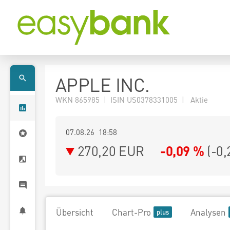
APPLE INC.
WKN 865985 | ISIN US0378331005 | Aktie
07.08.26 18:58
270,20
EUR
-0,09 %
(
-0,
Übersicht
Chart-Pro
Analysen