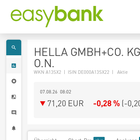
HELLA GMBH+CO. K
O.N.
WKN A13SX2 | ISIN DE000A13SX22 | Aktie
07.08.26 08:02
71,20
EUR
-0,28 %
(
-0,2