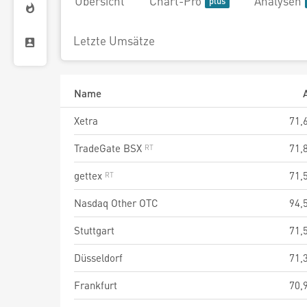
Übersicht
Chart-Pro
Analysen
Letzte Umsätze
Name
Xetra
71,
TradeGate BSX
71,
gettex
71,
Nasdaq Other OTC
94,
Stuttgart
71,
Düsseldorf
71,
Frankfurt
70,