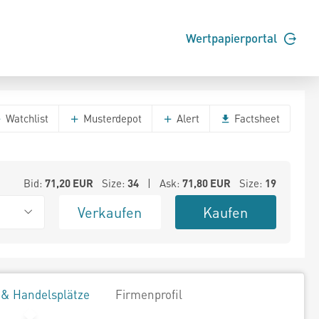
Wertpapierportal
Watchlist
Musterdepot
Alert
Factsheet
Bid:
71,20
EUR
Size:
34
| Ask:
71,80
EUR
Size:
19
Verkaufen
Kaufen
 & Handelsplätze
Firmenprofil