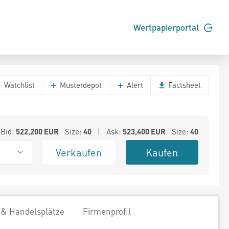
Wertpapierportal
Watchlist
Musterdepot
Alert
Factsheet
Bid:
522,200
EUR
Size:
40
| Ask:
523,400
EUR
Size:
40
Verkaufen
Kaufen
 & Handelsplätze
Firmenprofil