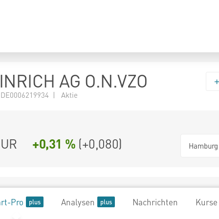
NRICH AG O.N.VZO
 DE0006219934 | Aktie
UR
+0,31 %
(
+0,080
)
Hamburg
rt-Pro
Analysen
Nachrichten
Kurse