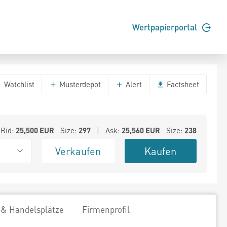
Wertpapierportal
Watchlist
Musterdepot
Alert
Factsheet
Bid:
25,500
EUR
Size:
297
| Ask:
25,560
EUR
Size:
238
Verkaufen
Kaufen
 & Handelsplätze
Firmenprofil