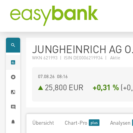
JUNGHEINRICH AG O
WKN 621993 | ISIN DE0006219934 | Aktie
07.08.26 08:16
25,800
EUR
+0,31 %
(
+0
Übersicht
Chart-Pro
Analysen