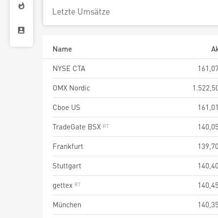
Letzte Umsätze
Name
Ak
NYSE CTA
161,0
OMX Nordic
1.522,5
Cboe US
161,0
TradeGate BSX
140,0
Frankfurt
139,7
Stuttgart
140,4
gettex
140,4
München
140,3