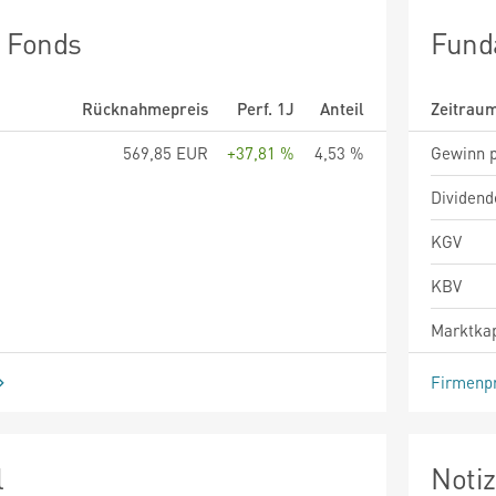
n Fonds
Fund
Rücknahmepreis
Perf. 1J
Anteil
Zeitrau
569,85 EUR
+37,81 %
4,53 %
Gewinn p
Dividend
KGV
KBV
Marktkap
Firmenpr
l
Noti