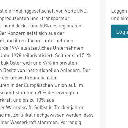
t die Holdinggesellschaft von VERBUND,
Loggen 
mproduzenten und -transporteur
und ein
Verbund deckt rund 50% des regionalen
Logi
Der Konzern setzt sich aus der
aft und ihren Tochterunternehmen
de 1947 als staatliches Unternehmen
ahr 1998 teilprivatisiert. Seither sind 51%
ublik Österreich und 49% im privaten
m Besitz von institutionellen Anlegern. Der
e der umweltfreundlichsten
ren in der Europäischen Union auf. Im
hschnitt stammen 90% des erzeugten
kraft und bis zu 10% aus
er Wärmekraft. Selbst in Trockenjahren
nd mit Zertifikat nachgewiesen werden, dass
iner Wasserkraft stammen. Vorrangig