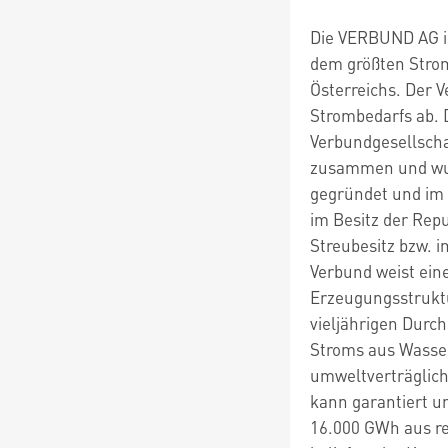
Die VERBUND AG is
dem größten Stro
Österreichs. Der 
Strombedarfs ab. 
Verbundgesellsch
zusammen und wur
gegründet und im J
im Besitz der Rep
Streubesitz bzw. i
Verbund weist ein
Erzeugungsstruktu
vieljährigen Durc
Stroms aus Wasser
umweltverträglich
kann garantiert u
16.000 GWh aus re