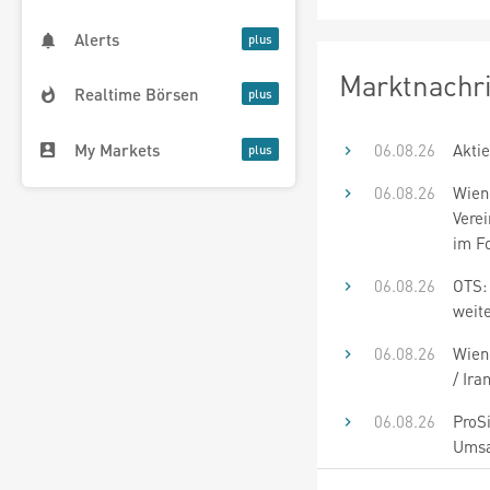
Alerts
Marktnachr
Realtime Börsen
My Markets
06.08.26
Aktie
06.08.26
Wiene
Vere
im F
06.08.26
OTS:
weite
06.08.26
Wiene
/ Ir
06.08.26
ProSi
Umsa