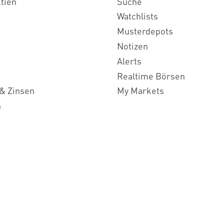
ktien
Suche
Watchlists
Musterdepots
Notizen
Alerts
Realtime Börsen
& Zinsen
My Markets
n