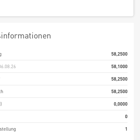
sinformationen
g
58,2500
06.08.26
58,1000
f
58,2500
ch
58,2500
)
0,0000
0
stellung
1