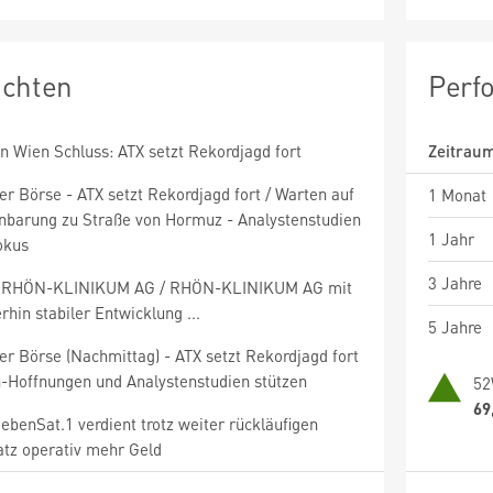
ichten
Perf
n Wien Schluss: ATX setzt Rekordjagd fort
Zeitrau
r Börse - ATX setzt Rekordjagd fort / Warten auf
1 Monat
inbarung zu Straße von Hormuz - Analystenstudien
1 Jahr
okus
3 Jahre
 RHÖN-KLINIKUM AG / RHÖN-KLINIKUM AG mit
rhin stabiler Entwicklung ...
5 Jahre
r Börse (Nachmittag) - ATX setzt Rekordjagd fort
an-Hoffnungen und Analystenstudien stützen
52
69
ebenSat.1 verdient trotz weiter rückläufigen
tz operativ mehr Geld