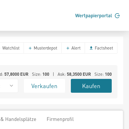
Wertpapierportal
Watchlist
Musterdepot
Alert
Factsheet
d:
57,8000
EUR
Size:
100
| Ask:
58,3500
EUR
Size:
100
Verkaufen
Kaufen
t
 & Handelsplätze
Firmenprofil