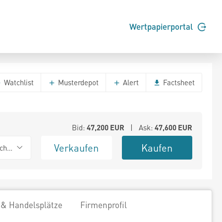
Wertpapierportal
Watchlist
Musterdepot
Alert
Factsheet
Bid:
47,200
EUR
| Ask:
47,600
EUR
Verkaufen
Kaufen
chwarz
 & Handelsplätze
Firmenprofil