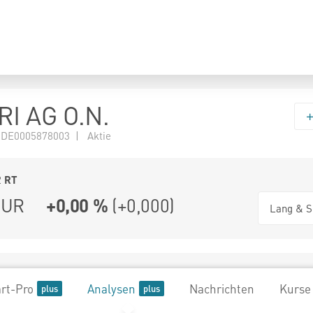
I AG O.N.
 DE0005878003 | Aktie
2
RT
UR
+0,00 %
(
+0,000
)
Lang & S
rt-Pro
Analysen
Nachrichten
Kurse