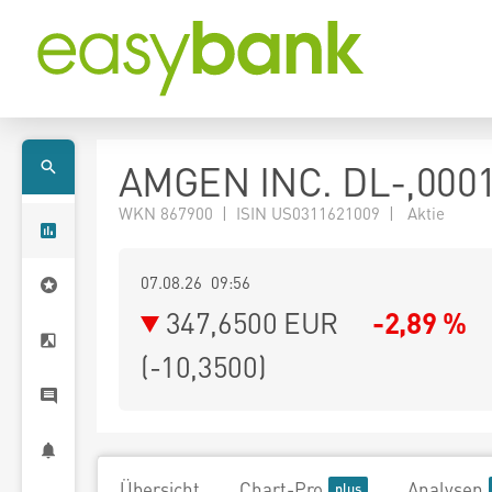
AMGEN INC. DL-,000
WKN 867900 | ISIN US0311621009 | Aktie
07.08.26 09:56
347,6500
EUR
-2,89 %
(
-10,3500
)
Übersicht
Chart-Pro
Analysen