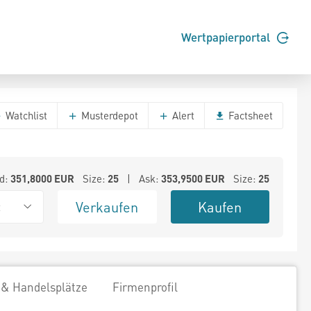
Wertpapierportal
Watchlist
Musterdepot
Alert
Factsheet
d:
351,8000
EUR
Size:
25
| Ask:
353,9500
EUR
Size:
25
Verkaufen
Kaufen
t
 & Handelsplätze
Firmenprofil