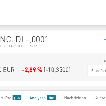
NC. DL-,0001
 US0311621009 | Aktie
Bi
0
EUR
-2,89 %
(
-10,3500
)
Frankfur
rt-Pro
Analysen
Nachrichten
Kurse