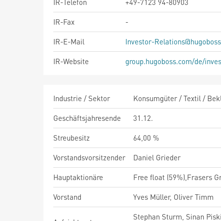
IR-Telefon
+49-7123 94-80903
IR-Fax
-
IR-E-Mail
Investor-Relations@hugobos
IR-Website
group.hugoboss.com/de/inves
Industrie / Sektor
Konsumgüter / Textil / Bek
Geschäftsjahresende
31.12.
Streubesitz
64,00 %
Vorstandsvorsitzender
Daniel Grieder
Hauptaktionäre
Free float (59%),Frasers G
Vorstand
Yves Müller, Oliver Timm
Stephan Sturm, Sinan Piski