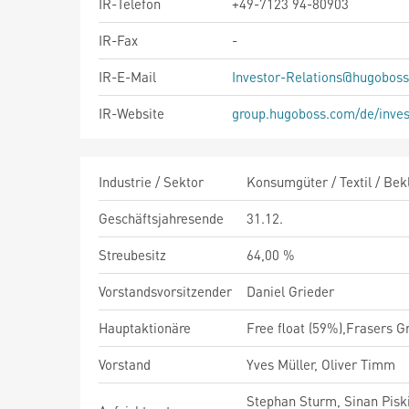
IR-Telefon
+49-7123 94-80903
IR-Fax
-
IR-E-Mail
Investor-Relations@hugobos
IR-Website
group.hugoboss.com/de/inves
Industrie / Sektor
Konsumgüter / Textil / Bek
Geschäftsjahresende
31.12.
Streubesitz
64,00 %
Vorstandsvorsitzender
Daniel Grieder
Hauptaktionäre
Free float (59%),Frasers G
Vorstand
Yves Müller, Oliver Timm
Stephan Sturm, Sinan Piski