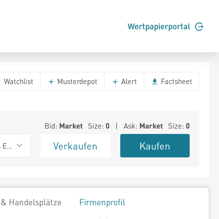
Wertpapierportal
Watchlist
Musterdepot
Alert
Factsheet
Bid:
Market
Size:
0
| Ask:
Market
Size:
0
Verkaufen
Kaufen
s Exchange
 & Handelsplätze
Firmenprofil