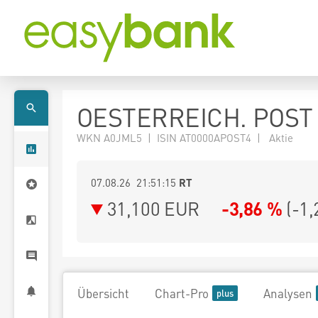
OESTERREICH. POST
WKN A0JML5 | ISIN AT0000APOST4 | Aktie
07.08.26 21:51:15
RT
31,100
EUR
-3,86 %
(
-1,
Übersicht
Chart-Pro
Analysen