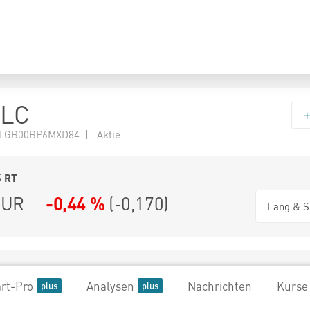
PLC
N GB00BP6MXD84 | Aktie
5
RT
UR
-0,44 %
(
-0,170
)
Lang & S
rt-Pro
Analysen
Nachrichten
Kurse