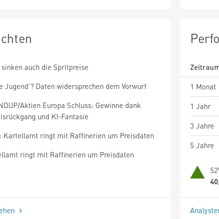
ichten
Perf
 sinken auch die Spritpreise
Zeitrau
le Jugend'? Daten widersprechen dem Vorwurf
1 Monat
DUP/Aktien Europa Schluss: Gewinne dank
1 Jahr
eisrückgang und KI-Fantasie
3 Jahre
 Kartellamt ringt mit Raffinerien um Preisdaten
5 Jahre
llamt ringt mit Raffinerien um Preisdaten
52
40
sehen
Analyst