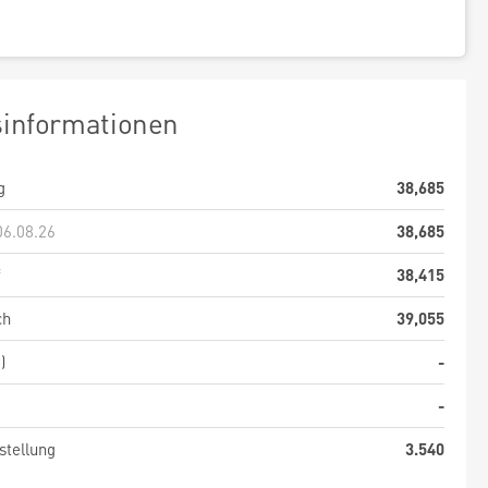
sinformationen
g
38,685
06.08.26
38,685
f
38,415
ch
39,055
)
-
-
stellung
3.540