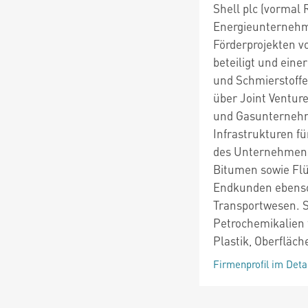
Shell plc (vormal 
Energieunternehme
Förderprojekten v
beteiligt und eine
und Schmierstoffe
über Joint Venture
und Gasunternehm
Infrastrukturen f
des Unternehmens
Bitumen sowie Fl
Endkunden ebenso 
Transportwesen. S
Petrochemikalien 
Plastik, Oberfläch
Firmenprofil im Deta