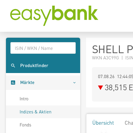
SHELL 
WKN A3C99G | ISI
Produktfinder
07.08.26 12:44:0
Märkte
38,515
E
Intro
Indizes & Aktien
Übersicht
Cha
Fonds