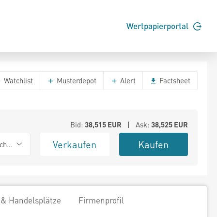
Wertpapierportal
Watchlist
Musterdepot
Alert
Factsheet
Bid:
38,515
EUR
| Ask:
38,525
EUR
Verkaufen
Kaufen
chwarz
 & Handelsplätze
Firmenprofil