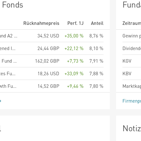
n Fonds
Fund
Rücknahmepreis
Perf. 1J
Anteil
Zeitrau
BGF World Energy Fund A2 USD
34,52 USD
+35,00 %
8,76 %
Gewinn p
State Street UK Screened Index Equity Fund P
24,44 GBP
+22,12 %
8,10 %
Dividend
BGF United Kingdom Fund A2 GBP
162,02 GBP
+7,73 %
7,91 %
KGV
BGF Natural Resources Fund A2 USD
18,26 USD
+33,09 %
7,88 %
KBV
Liontrust GF UK Growth Fund C1 GBP Accumulating
14,52 GBP
+9,46 %
7,80 %
Marktkap
Firmenpr
l
Noti