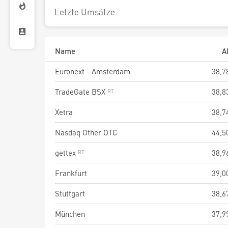
Letzte Umsätze
Name
A
Euronext - Amsterdam
38,7
TradeGate BSX
38,8
Xetra
38,7
Nasdaq Other OTC
44,5
gettex
38,9
Frankfurt
39,0
Stuttgart
38,6
München
37,9