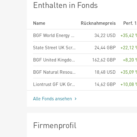
Enthalten in Fonds
Name
Rücknahmepreis
Perf. 
BGF World Energy Fund A2 USD
34,22 USD
+35,42 
State Street UK Screened Index Equity Fund P
24,44 GBP
+22,12 
BGF United Kingdom Fund A2 GBP
162,62 GBP
+8,20 
BGF Natural Resources Fund A2 USD
18,48 USD
+35,09 
Liontrust GF UK Growth Fund C1 GBP Accumulating
14,62 GBP
+10,08 
Alle Fonds ansehen
Firmenprofil