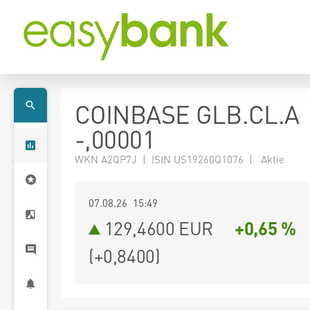
COINBASE GLB.CL.A
-,00001
WKN A2QP7J | ISIN US19260Q1076 | Aktie
07.08.26 15:49
129,4600
EUR
+0,65 %
(
+0,8400
)