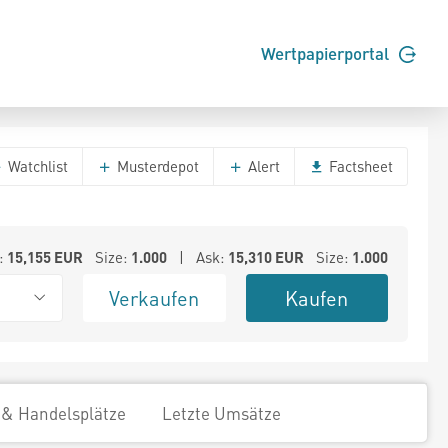
Wertpapierportal
Watchlist
Musterdepot
Alert
Factsheet
:
15,155
EUR
Size:
1.000
| Ask:
15,310
EUR
Size:
1.000
Verkaufen
Kaufen
 & Handelsplätze
Letzte Umsätze