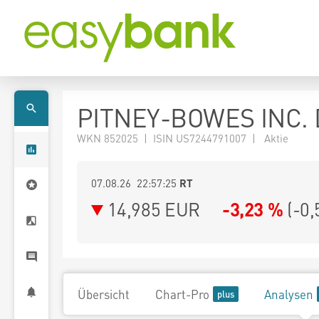
PITNEY-BOWES INC. 
WKN 852025 | ISIN US7244791007 | Aktie
07.08.26 22:57:25
RT
14,985
EUR
-3,23 %
(
-0,
Übersicht
Chart-Pro
Analysen