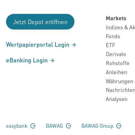
Markets
Jetzt Depot eröffnen
Indizes & A
Fonds
Wertpapierportal Login
ETF
Derivate
eBanking Login
Rohstoffe
Anleihen
Währungen 
Nachrichte
Analysen
easybank
BAWAG
BAWAG Group