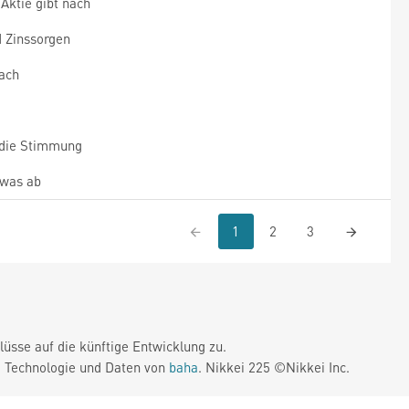
Aktie gibt nach
 Zinssorgen
nach
die Stimmung
twas ab
1
2
3
üsse auf die künftige Entwicklung zu.
. Technologie und Daten von
baha
. Nikkei 225 ©Nikkei Inc.