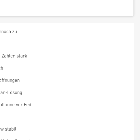
nnoch zu
 Zahlen stark
ch
offnungen
Iran-Lösung
flaune vor Fed
w stabil