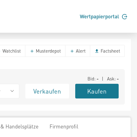
Wertpapierportal
Watchlist
Musterdepot
Alert
Factsheet
Bid:
-
| Ask:
-
Verkaufen
Kaufen
r
 & Handelsplätze
Firmenprofil